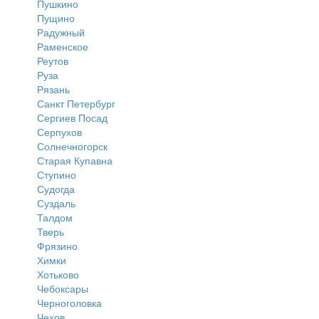
Пушкино
Пущино
Радужный
Раменское
Реутов
Руза
Рязань
Санкт Петербург
Сергиев Посад
Серпухов
Солнечногорск
Старая Купавна
Ступино
Судогда
Суздаль
Талдом
Тверь
Фрязино
Химки
Хотьково
Чебоксары
Черноголовка
Чехов