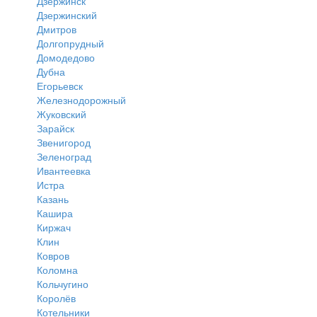
Дзержинск
Дзержинский
Дмитров
Долгопрудный
Домодедово
Дубна
Егорьевск
Железнодорожный
Жуковский
Зарайск
Звенигород
Зеленоград
Ивантеевка
Истра
Казань
Кашира
Киржач
Клин
Ковров
Коломна
Кольчугино
Королёв
Котельники