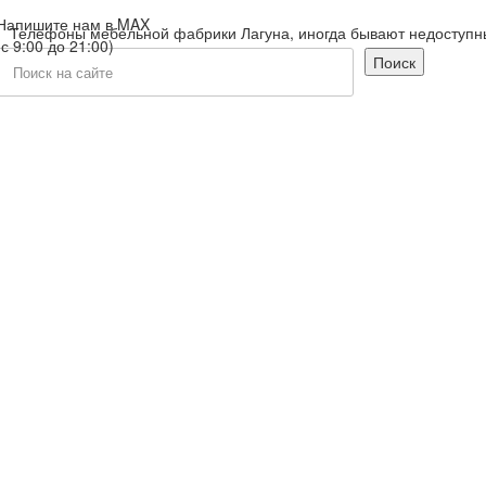
Напишите нам в MAX
ны мебельной фабрики Лагуна, иногда бывают недоступны в связи
(с 9:00 до 21:00)
Поиск