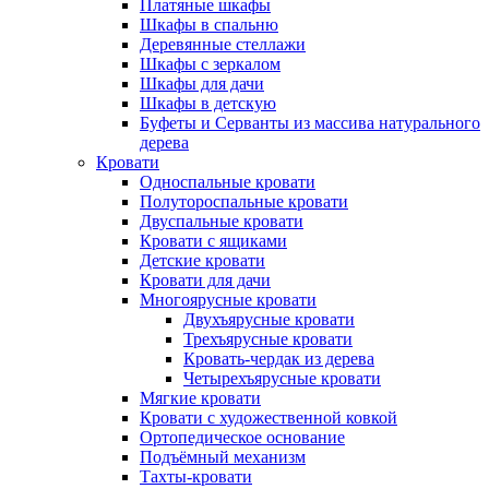
Платяные шкафы
Шкафы в спальню
Деревянные стеллажи
Шкафы с зеркалом
Шкафы для дачи
Шкафы в детскую
Буфеты и Серванты из массива натурального
дерева
Кровати
Односпальные кровати
Полутороспальные кровати
Двуспальные кровати
Кровати с ящиками
Детские кровати
Кровати для дачи
Многоярусные кровати
Двухъярусные кровати
Трехъярусные кровати
Кровать-чердак из дерева
Четырехъярусные кровати
Мягкие кровати
Кровати с художественной ковкой
Ортопедическое основание
Подъёмный механизм
Тахты-кровати