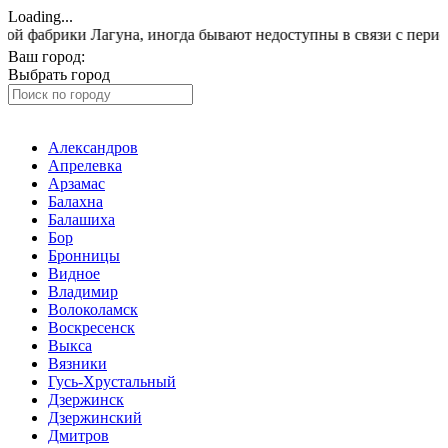
Loading...
ки Лагуна, иногда бывают недоступны в связи с периодическим
Ваш город:
Электросталь
Выбрать город
Александров
Апрелевка
Арзамас
Балахна
Балашиха
Бор
Бронницы
Видное
Владимир
Волоколамск
Воскресенск
Выкса
Вязники
Гусь-Хрустальный
Дзержинск
Дзержинский
Дмитров