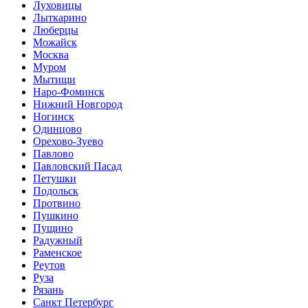
Луховицы
Лыткарино
Люберцы
Можайск
Москва
Муром
Мытищи
Наро-Фоминск
Нижний Новгород
Ногинск
Одинцово
Орехово-Зуево
Павлово
Павловский Пасад
Петушки
Подольск
Протвино
Пушкино
Пущино
Радужный
Раменское
Реутов
Руза
Рязань
Санкт Петербург