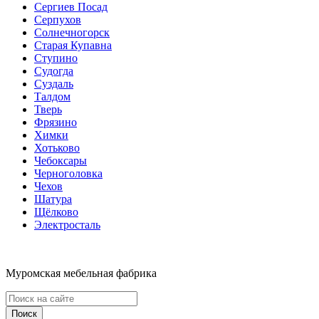
Сергиев Посад
Серпухов
Солнечногорск
Старая Купавна
Ступино
Судогда
Суздаль
Талдом
Тверь
Фрязино
Химки
Хотьково
Чебоксары
Черноголовка
Чехов
Шатура
Щёлково
Электросталь
Муромская мебельная фабрика
Поиск