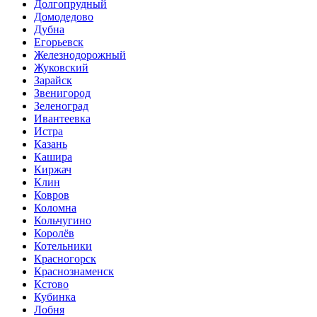
Долгопрудный
Домодедово
Дубна
Егорьевск
Железнодорожный
Жуковский
Зарайск
Звенигород
Зеленоград
Ивантеевка
Истра
Казань
Кашира
Киржач
Клин
Ковров
Коломна
Кольчугино
Королёв
Котельники
Красногорск
Краснознаменск
Кстово
Кубинка
Лобня