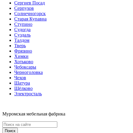
Сергиев Посад
Серпухов
Солнечногорск
Старая Купавна
Ступино
Судогда
Суздаль
Талдом
Тверь
Фрязино
Химки
Хотьково
Чебоксары
Черноголовка
Чехов
Шатура
Щёлково
Электросталь
Муромская мебельная фабрика
Поиск