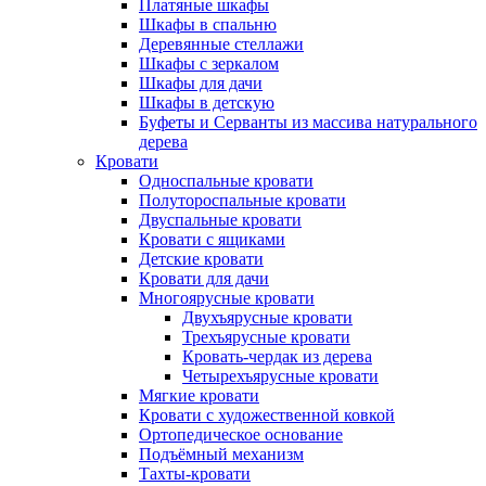
Платяные шкафы
Шкафы в спальню
Деревянные стеллажи
Шкафы с зеркалом
Шкафы для дачи
Шкафы в детскую
Буфеты и Серванты из массива натурального
дерева
Кровати
Односпальные кровати
Полутороспальные кровати
Двуспальные кровати
Кровати с ящиками
Детские кровати
Кровати для дачи
Многоярусные кровати
Двухъярусные кровати
Трехъярусные кровати
Кровать-чердак из дерева
Четырехъярусные кровати
Мягкие кровати
Кровати с художественной ковкой
Ортопедическое основание
Подъёмный механизм
Тахты-кровати