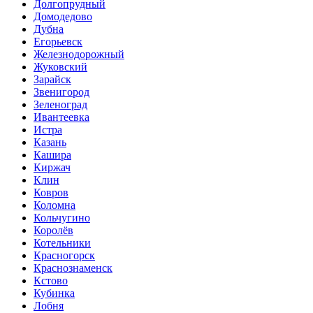
Долгопрудный
Домодедово
Дубна
Егорьевск
Железнодорожный
Жуковский
Зарайск
Звенигород
Зеленоград
Ивантеевка
Истра
Казань
Кашира
Киржач
Клин
Ковров
Коломна
Кольчугино
Королёв
Котельники
Красногорск
Краснознаменск
Кстово
Кубинка
Лобня