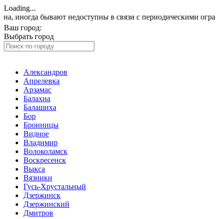
Loading...
а бывают недоступны в связи с периодическими ограничениями
Ваш город:
Электросталь
Выбрать город
Александров
Апрелевка
Арзамас
Балахна
Балашиха
Бор
Бронницы
Видное
Владимир
Волоколамск
Воскресенск
Выкса
Вязники
Гусь-Хрустальный
Дзержинск
Дзержинский
Дмитров