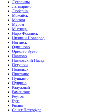
Луховицы
Лыткарино
Люберцы
Можайск
Москва
Муром
Мытищи
Наро-Фоминск
Нижний Новгород
Ногинск
Одинцово
Орехово-Зуево
Павлово
Павловский Пасад
Петушки
Подольск
Протвино
Пушкино
Пущино
Радужный
Раменское
Реутов
Руза
Рязань
Санкт Петербург